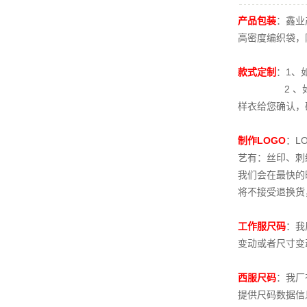
产品包装
：鑫业
高密度编织袋，
款式定制
：
1、
2 、
样衣给您确认，
制作
LOGO
：
L
艺有：丝印、刺
我们会在最快的
将不接受退换货
工作服尺码
：我
变动或者尺寸变
西服尺码
：我厂
提供尺码数据信