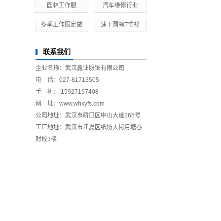
园林工作服
汽车维修行业
冬季工作服定做
速干圆领T恤衫
联系我们
企业名称：武汉鑫业服饰有限公司
电 话：027-81713505
手 机： 15927197408
网 址：www.whxyfs.com
公司地址：武汉市硚口区中山大道265号
工厂地址：武汉市江夏区纸坊大街月塘巷
财校3楼