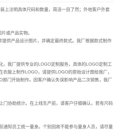
包装上注明具体尺码和数量，简洁一目了然；外地客户外套
图片或产品实物。
并提供产品设计图片，并确定最终款式。我厂根据款式制作
化，我厂提供专业的
LOGO
定制服务，具体的
LOGO
定制工
在衣服上制作
LOGO
，请提供
LOGO
的原始设计图给我厂，
O
部门开始制作。因客户确认失误影响产品二次销售，我厂
上门协助统计。在上线生产前，请客户仔细确认，若有尺码
前通知员工统一量身。个别因故不能参与量身人员，请尽量