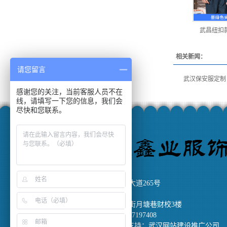
武昌纽扣
相关新闻：
请您留言
武汉保安服定制
感谢您的关注，当前客服人员不在
线，请填写一下您的信息，我们会
尽快和您联系。
武汉鑫业服饰版权所有
公司地址：武汉市硚口区中山大道265号
网址：www.whxyfs.com
工厂地址：武汉江夏区纸坊大街月塘巷财校3楼
联系电话：027-81713505 15927197408
技术支持：
武汉网站建设推广公司
鄂ICP备12011672号-1