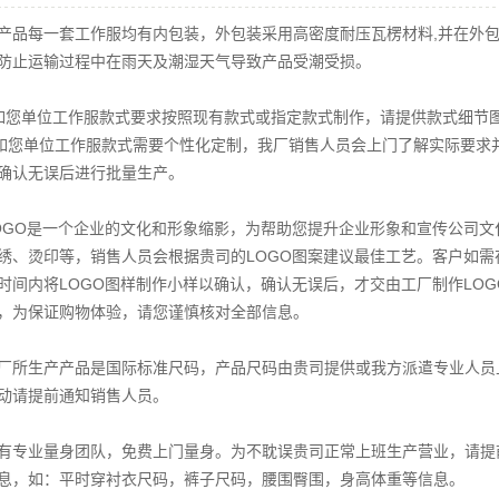
产品每一套工作服均有内包装，外包装采用高密度耐压瓦楞材料
,
并在外
防止运输过程中在雨天及潮湿天气导致产品受潮受损。
如您单位工作服款式要求按照现有款式或指定款式制作，请提供款式细节
如您单位工作服款式需要个性化定制，我厂销售人员会上门了解实际要求
确认无误后进行批量生产。
OGO
是一个企业的文化和形象缩影，为帮助您提升企业形象和宣传公司文
绣、烫印等，销售人员会根据贵司的
LOGO
图案建议最佳工艺。客户如需
时间内将
LOGO
图样制作小样以确认，确认无误后，才交由工厂制作
LOG
，为保证购物体验，请您谨慎核对全部信息。
厂所生产产品是国际标准尺码，产品尺码由贵司提供或我方派遣专业人员
动请提前通知销售人员。
有专业量身团队，免费上门量身。为不耽误贵司正常上班生产营业，请提
息，如：平时穿衬衣尺码，裤子尺码，腰围臀围，身高体重等信息。