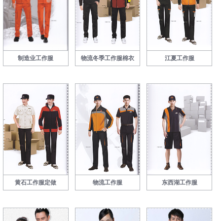
制造业工作服
物流冬季工作服棉衣
江夏工作服
黄石工作服定做
物流工作服
东西湖工作服