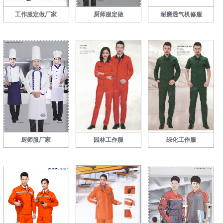
工作服定做厂家
厨师服定做
耐磨透气机修服
厨师服厂家
园林工作服
绿化工作服