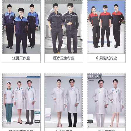
江夏工作服
医疗卫生行业
印刷造纸行业