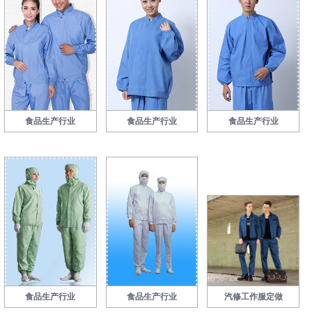
食品生产行业
食品生产行业
食品生产行业
食品生产行业
食品生产行业
汽修工作服定做