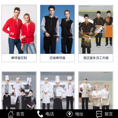
棒球服定制
定做棒球服
酒店服务员工作服
首页
电话
地址
留言