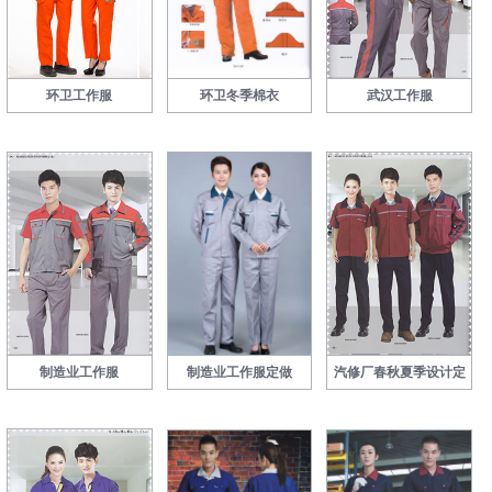
环卫工作服
环卫冬季棉衣
武汉工作服
制造业工作服
制造业工作服定做
汽修厂春秋夏季设计定