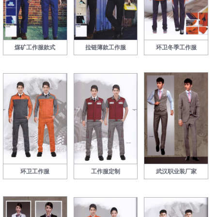
煤矿工作服款式
拉链薄款工作服
环卫冬季工作服
环卫工作服
工作服定制
武汉职业装厂家